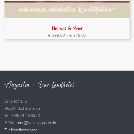
Heimat & Meer
€
338,00
–
€
378,00
Augustin - Das Landhotel
Schwabthal 3
96231 Bad Staffelstein
Tel.: 09573 / 96970
E-Mail:
post@hotel-augustin.de
Zur Hotelhomepage